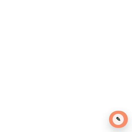
Effets à long terme : quand l’arbre 
compose avec l’obstacle
✎
Dans la nature, on observe parfois des 