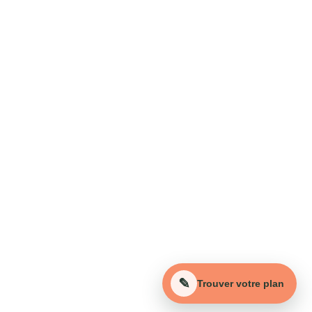
Aide
Votre adresse e-mail ici*
Message*
Envoyer votre demande maintenant
✎
Trouver votre plan