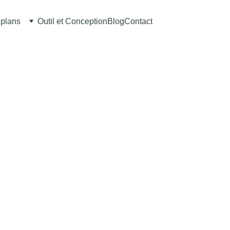
plans
Outil et Conception
Blog
Contact
Jardinière en boi
€10.00
Ajouter au panier
Une jardinière t
originale et bi
Cette
jardinière en bois