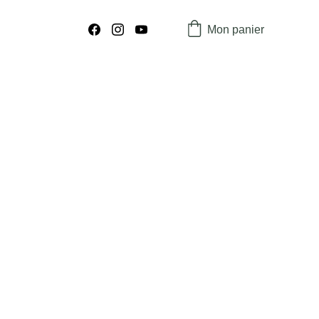
Mon panier
s : Triangle Végétal 1.3x1.3m
riangulaire en bois pratique,
en proportionnée
 à plusieurs étages
, conçue en
forme triangulaire
,