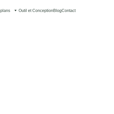
plans
Outil et Conception
Blog
Contact
ulateur 3D d’abri de jardi
Dimensions, toiture, ouvertures + export PDF